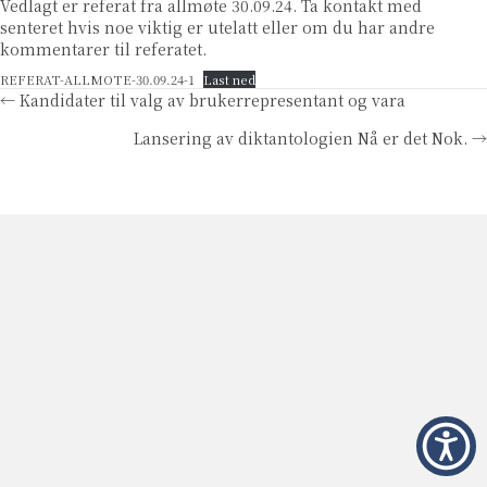
Vedlagt er referat fra allmøte 30.09.24. Ta kontakt med
senteret hvis noe viktig er utelatt eller om du har andre
kommentarer til referatet.
REFERAT-ALLMOTE-30.09.24-1
Last ned
Posts
← Kandidater til valg av brukerrepresentant og vara
Lansering av diktantologien Nå er det Nok. →
navigation