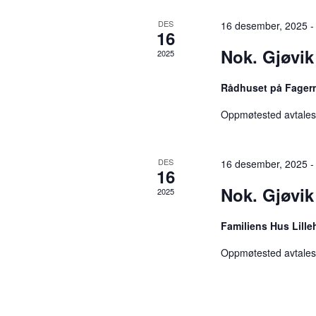
d
r
DES
16 desember, 2025 -
t
A
16
r
e
Nok. Gjøvik
2025
r
e
a
r
Rådhuset på Fage
n
r
g
Oppmøtested avtales 
f
e
m
S
e
DES
16 desember, 2025 -
o
16
n
e
Nok. Gjøvik
t
2025
r
e
a
r
Familiens Hus Lil
.
A
Oppmøtested avtales 
r
r
c