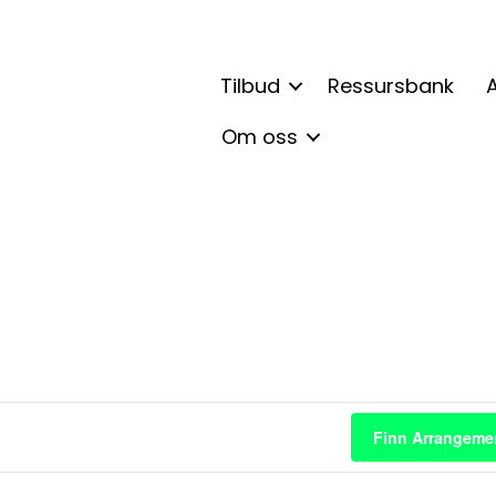
Tilbud
Ressursbank
A
Om oss
Finn Arrangeme