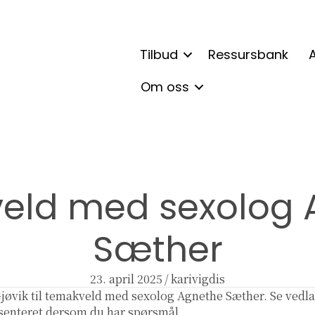
Tilbud
Ressursbank
A
Om oss
eld med sexolog 
Sæther
23. april 2025
/
karivigdis
Gjøvik til temakveld med sexolog Agnethe Sæther. Se vedla
senteret dersom du har spørsmål.