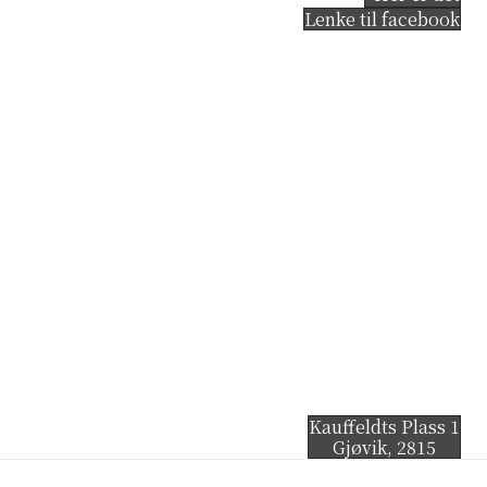
Lenke til facebook
Kauffeldts Plass 1
Gjøvik
,
2815