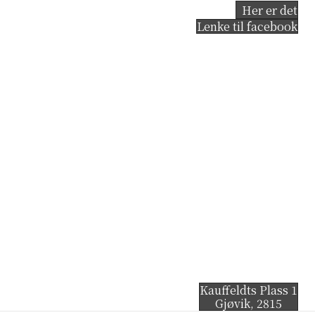
Her er det
Lenke til facebook
Kauffeldts Plass 1
Gjøvik
,
2815