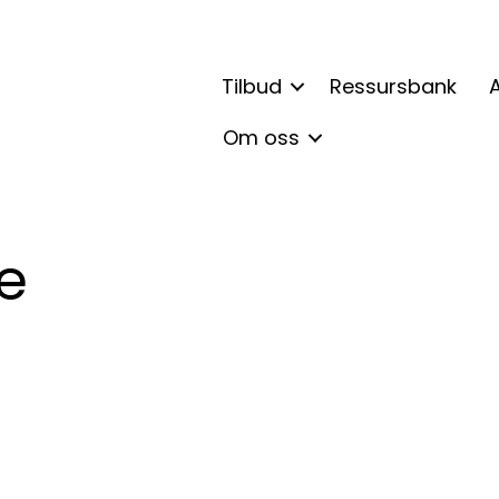
Tilbud
Ressursbank
A
Om oss
e