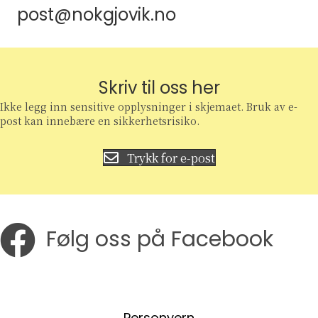
post@nokgjovik.no
Skriv til oss her
Ikke legg inn sensitive opplysninger i skjemaet. Bruk av e-
post kan innebære en sikkerhetsrisiko.
Trykk for e-post
Følg oss på Facebook
Følg oss på Facebook
Personvern