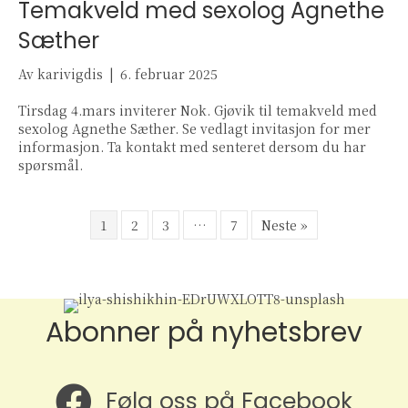
Temakveld med sexolog Agnethe
Sæther
Av
karivigdis
|
6. februar 2025
Tirsdag 4.mars inviterer Nok. Gjøvik til temakveld med
sexolog Agnethe Sæther. Se vedlagt invitasjon for mer
informasjon. Ta kontakt med senteret dersom du har
spørsmål.
1
2
3
…
7
Neste »
Abonner på nyhetsbrev
Følg oss på Facebook
Følg oss på Facebook