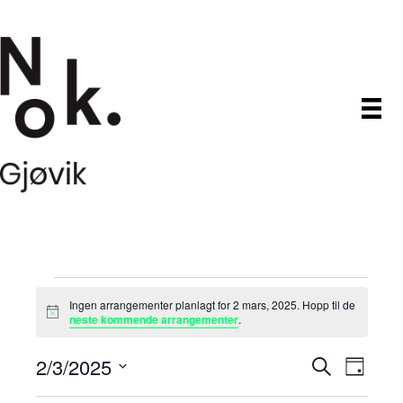
Arrangementer
Ingen arrangementer planlagt for 2 mars, 2025. Hopp til de
M
neste kommende arrangementer
.
den
e
r
2/3/2025
A
A
k
S
D
2
n
ø
V
a
a
r
k