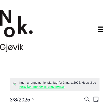
Arrangementer
Ingen arrangementer planlagt for 3 mars, 2025. Hopp til de
M
neste kommende arrangementer
.
den
e
r
3/3/2025
A
A
k
S
D
3
n
ø
V
a
a
r
k